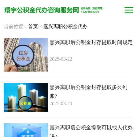
当前位置：
首页
>>
嘉兴离职公积金代办
嘉兴离职后公积金封存提取时间规定
2025-03-22
嘉兴离职后公积金封存提取多久到
账?
2025-03-23
嘉兴离职后公积金提取可以找人代办
吗?