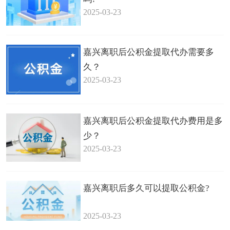
2025-03-23
嘉兴离职后公积金提取代办需要多
久？
2025-03-23
嘉兴离职后公积金提取代办费用是多
少？
2025-03-23
嘉兴离职后多久可以提取公积金?
2025-03-23