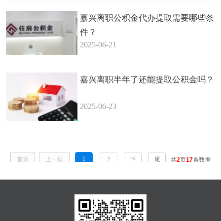
嘉兴离职公积金代办提取需要哪些条
件？
2025-06-21
嘉兴离职半年了还能提取公积金吗？
2025-06-23
1
首页
上一页
2
下
尾
共
2
页
17
条数据
一
页
页